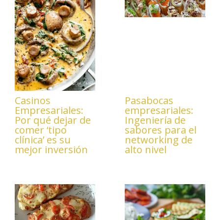
Casinos
Pasabocas
Empresariales:
empresariales:
Por qué dejar de
Ingeniería de
comer ‘tipo
sabores para el
clínica’ es su
networking de
mejor inversión
alto nivel