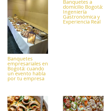
Banquetes a
domicilio Bogotá:
Ingeniería
Gastronómica y
Experiencia Real
Banquetes
empresariales en
Bogotá: cuando
un evento habla
por tu empresa