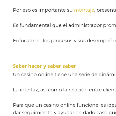
Por eso es importante su
montaje
, present
Es fundamental que el administrador prom
Enfócate en los procesos y sus desempeño
Saber hacer y saber saber
Un casino online tiene una serie de dinámic
La interfaz, así como la relación entre clien
Para que un casino online funcione, es ide
dar seguimiento y ayudar en dado caso que