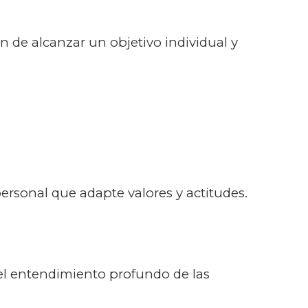
in de alcanzar un objetivo individual y
ersonal que adapte valores y actitudes.
del entendimiento profundo de las