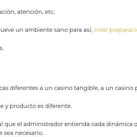
ación, atención, etc.
ueve un ambiente sano para así,
crear preparaci
s.
as diferentes a un casino tangible, a un casino 
te y producto es diferente.
al que el administrador entienda cada dinámica q
 sea necesario.