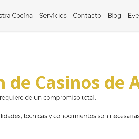
tra Cocina
Servicios
Contacto
Blog
Eve
n de Casinos de 
 requiere de un compromiso total.
ilidades, técnicas y conocimientos son necesarias