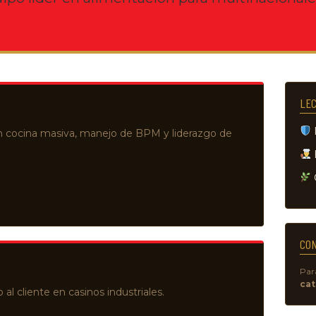
LEC
n cocina masiva, manejo de BPM y liderazgo de
E
CON
Para
ca
al cliente en casinos industriales.