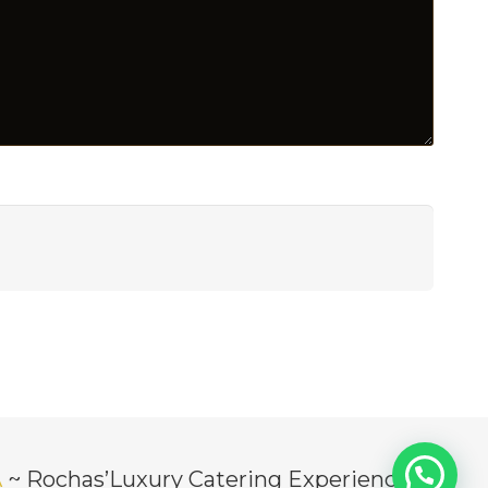
Á
~ Rochas’Luxury Catering Experience.