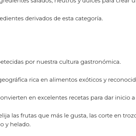
redientes salados, neutros y dulces para crear un
redientes derivados de esta categoría.
etecidas por nuestra cultura gastronómica.
eográfica rica en alimentos exóticos y reconoc
 convierten en excelentes recetas para dar inici
ija las frutas que más le gusta, las corte en tr
o y helado.