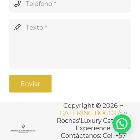
Enviar
Copyright © 2026 ~
CATERING BOGOTÁ
~
Rochas’Luxury Catering
Experience.
Contáctanos: Cel. +57