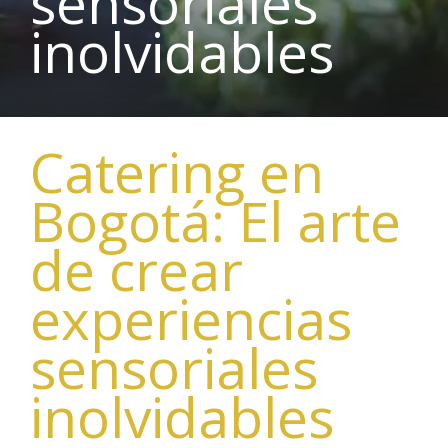
sensoriales
inolvidables
Catering en
Bogotá: El arte
de crear
experiencias
sensoriales
inolvidables