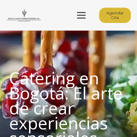
Agendar
Cita
Catering en
Bogotá: El arte
de crear
experiencias